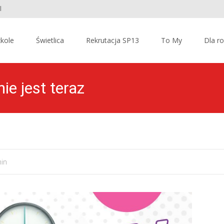
l
kole
Świetlica
Rekrutacja SP13
To My
Dla r
e jest teraz
in