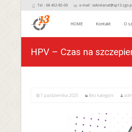
Tel. : 68 452-85-00
e-mail : sekretariat@sp13.zgo.p
Skip
to
HOME
Kontakt
O sz
content
HPV – Czas na szczepieni
7 października 2025
Bez kategorii
adm