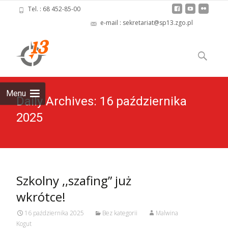
Tel. : 68 452-85-00
e-mail : sekretariat@sp13.zgo.pl
Skip
to
Szukaj:
content
Menu
Daily Archives: 16 października
2025
Szkolny ,,szafing” już
wkrótce!
16 października 2025
Bez kategorii
Malwina
Kogut