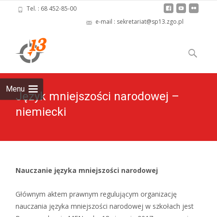
Tel. : 68 452-85-00
e-mail : sekretariat@sp13.zgo.pl
Skip
to
Szukaj:
content
Menu
Język mniejszości narodowej –
niemiecki
Nauczanie języka mniejszości narodowej
Głównym aktem prawnym regulującym organizację
nauczania języka mniejszości narodowej w szkołach jest