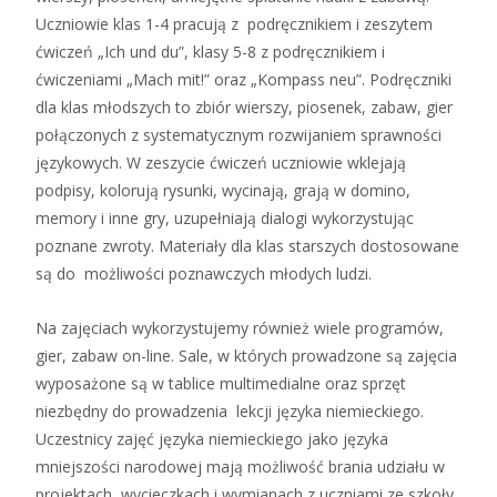
Uczniowie klas 1-4 pracują z podręcznikiem i zeszytem
ćwiczeń „Ich und du”, klasy 5-8 z podręcznikiem i
ćwiczeniami „Mach mit!” oraz „Kompass neu”. Podręczniki
dla klas młodszych to zbiór wierszy, piosenek, zabaw, gier
połączonych z systematycznym rozwijaniem sprawności
językowych. W zeszycie ćwiczeń uczniowie wklejają
podpisy, kolorują rysunki, wycinają, grają w domino,
memory i inne gry, uzupełniają dialogi wykorzystując
poznane zwroty. Materiały dla klas starszych dostosowane
są do możliwości poznawczych młodych ludzi.
Na zajęciach wykorzystujemy również wiele programów,
gier, zabaw on-line. Sale, w których prowadzone są zajęcia
wyposażone są w tablice multimedialne oraz sprzęt
niezbędny do prowadzenia lekcji języka niemieckiego.
Uczestnicy zajęć języka niemieckiego jako języka
mniejszości narodowej mają możliwość brania udziału w
projektach, wycieczkach i wymianach z uczniami ze szkoły