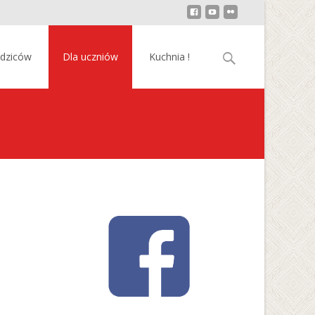
Szukaj:
odziców
Dla uczniów
Kuchnia !