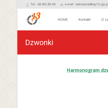
Tel. : 68 452-85-00
e-mail : sekretariat@sp13.zgo.p
Skip
to
HOME
Kontakt
O sz
content
Dzwonki
Harmonogram dzw