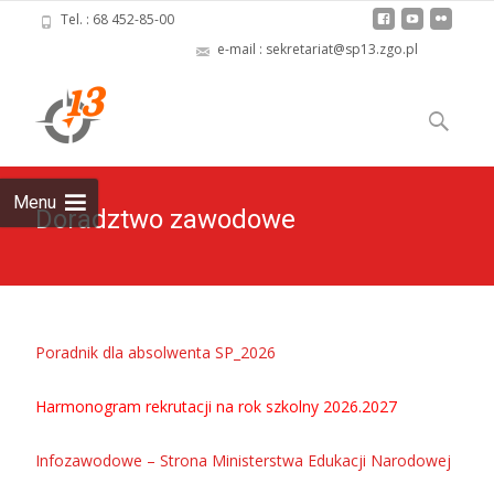
Tel. : 68 452-85-00
e-mail : sekretariat@sp13.zgo.pl
Skip
to
Szukaj:
content
Menu
Doradztwo zawodowe
Poradnik dla absolwenta SP_2026
Harmonogram rekrutacji na rok szkolny 2026.2027
Infozawodowe – Strona Ministerstwa Edukacji Narodowej