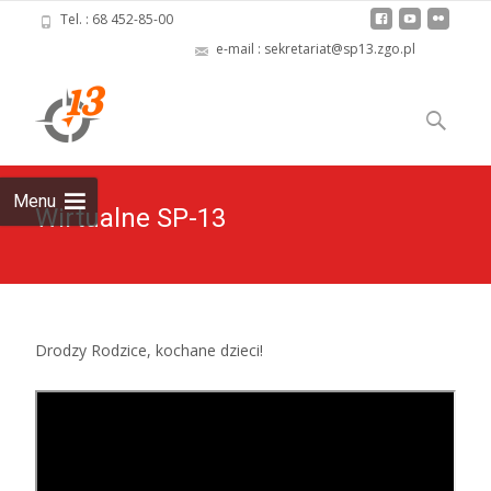
Tel. : 68 452-85-00
e-mail : sekretariat@sp13.zgo.pl
Skip
to
Szukaj:
content
Menu
Wirtualne SP-13
Drodzy Rodzice, kochane dzieci!