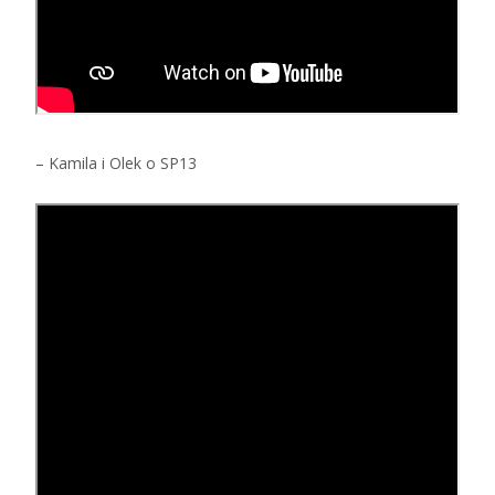
– Kamila i Olek o SP13