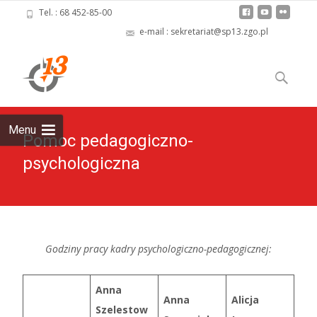
Tel. : 68 452-85-00
e-mail : sekretariat@sp13.zgo.pl
Skip
to
Szukaj:
content
Menu
Pomoc pedagogiczno-
psychologiczna
Godziny pracy kadry psychologiczno-pedagogicznej:
Anna
Anna
Alicja
Szelestow