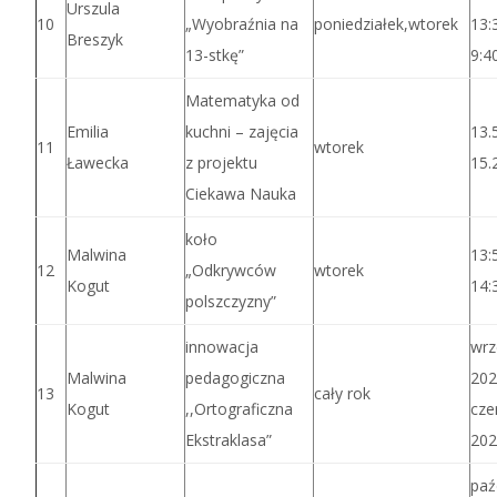
Urszula
10
„Wyobraźnia na
poniedziałek,wtorek
13:
Breszyk
13-stkę”
9:4
Matematyka od
Emilia
kuchni – zajęcia
13.
11
wtorek
Ławecka
z projektu
15.
Ciekawa Nauka
koło
Malwina
13:
12
„Odkrywców
wtorek
Kogut
14:
polszczyzny”
innowacja
wrz
Malwina
pedagogiczna
202
13
cały rok
Kogut
,,Ortograficzna
cze
Ekstraklasa”
202
paź