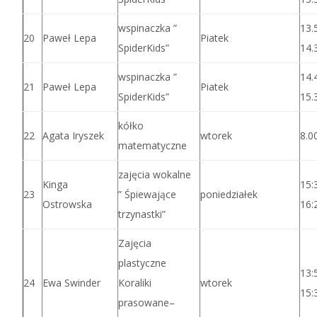
wspinaczka ”
13.
20
Paweł Lepa
Piatek
SpiderKids”
14.
wspinaczka ”
14.
21
Paweł Lepa
Piatek
SpiderKids”
15.
kółko
22
Agata Iryszek
wtorek
8.0
matematyczne
zajęcia wokalne
Kinga
15:
23
” Śpiewające
poniedziałek
Ostrowska
16:
trzynastki”
Zajęcia
plastyczne
13:
24
Ewa Swinder
Koraliki
wtorek
15:
prasowane–