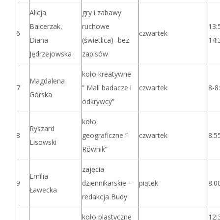
Alicja
gry i zabawy
Balcerzak,
ruchowe
13:
6
czwartek
Diana
(świetlica)- bez
14:
Jędrzejowska
zapisów
koło kreatywne
Magdalena
7
” Mali badacze i
czwartek
8-8
Górska
odkrywcy”
koło
Ryszard
8
geograficzne ”
czwartek
8.5
Lisowski
Równik”
zajęcia
Emilia
9
dziennikarskie –
piątek
8.0
Ławecka
redakcja Budy
koło plastyczne
12: