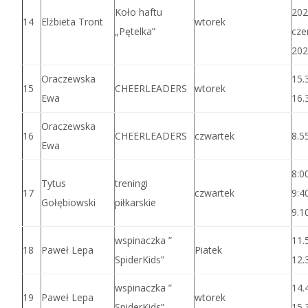
Koło haftu
202
14
Elżbieta Tront
wtorek
„Pętelka”
cze
202
Oraczewska
15.
15
CHEERLEADERS
wtorek
Ewa
16.
Oraczewska
16
CHEERLEADERS
czwartek
8.5
Ewa
8:0
Tytus
treningi
17
czwartek
9:4
Gołębiowski
piłkarskie
9.1
wspinaczka ”
11.
18
Paweł Lepa
Piatek
SpiderKids”
12.
wspinaczka ”
14.
19
Paweł Lepa
wtorek
SpiderKids”
15.