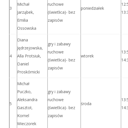
Michał
ruchowe
12:
3
poniedziałek
Jarząbek,
(świetlica)- bez
13:
Emilia
zapisów
Ossowska
Diana
gry i zabawy
Jędrzejowska,
ruchowe
13:
4
Alla Protsiuk,
wtorek
(świetlica)- bez
14:
Daniel
zapisów
Proskórnicki
Michał
Puczko,
gry i zabawy
Aleksandra
ruchowe
13:
5
środa
Gasztoł,
(świetlica)- bez
14:
Kornel
zapisów
Wieczorek