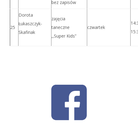
bez zapisów
Dorota
zajęcia
14:
Łukaszczyk-
25
taneczne
czwartek
15:
Skafiriak
,,Super Kids”