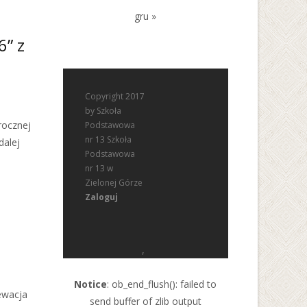
gru »
6” z
Copyright 2017
by Szkoła
rocznej
Podstawowa
nr 13 Szkoła
dalej
Podstawowa
nr 13 w
Zielonej Górze
Zaloguj
,
Notice
: ob_end_flush(): failed to
ewacja
send buffer of zlib output