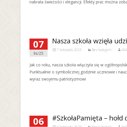
nabrała świeżości i elegancji. Efekty prac można zobac
Read More…
Nasza szkoła wzięła ud
07
7 listopada 2025
Bez kategorii
Mal
lis/25
Jak co roku, nasza szkoła włączyła się w ogólnopo
Punktualnie o symbolicznej godzinie uczniowie i nau
wyraz swojemu patriotyzmowi
Read More…
#SzkołaPamięta – hołd d
06
6 listopada 2025
Bez kategorii
Mal