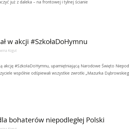
zyć już z daleka – na frontowej i tylnej ścianie
ział w akcji #SzkołaDoHymnu
wina Kogut
lską akcję #SzkołaDoHymnu, upamiętniającą Narodowe Święto Niepodl
czyciele wspólnie odśpiewali wszystkie zwrotki „Mazurka Dąbrowskieg
la bohaterów niepodległej Polski
wina Kogut