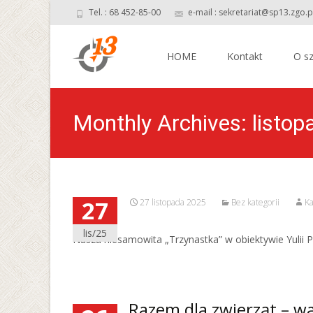
Tel. : 68 452-85-00
e-mail : sekretariat@sp13.zgo.p
Skip
to
HOME
Kontakt
O sz
content
Monthly Archives: listo
27
27 listopada 2025
Bez kategorii
Ka
lis/25
Nasza niesamowita „Trzynastka” w obiektywie Yulii
Razem dla zwierząt – wa