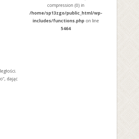
compression (0) in
/home/sp13zgo/public_html/wp-
includes/functions.php
on line
5464
egłości.
o”, dając