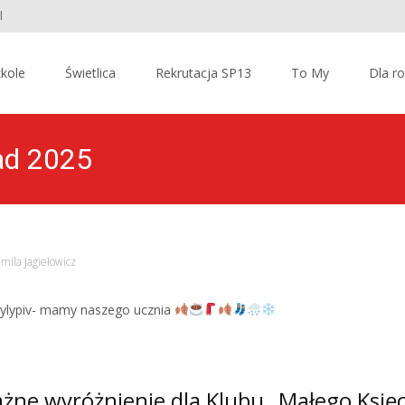
l
kole
Świetlica
Rekrutacja SP13
To My
Dla r
pad 2025
mila Jagiełowicz
 Pylypiv- mamy naszego ucznia
żne wyróżnienie dla Klubu „Małego Księc