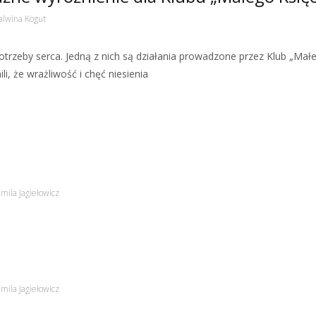
lwina Kogut
 potrzeby serca. Jedną z nich są działania prowadzone przez Klub „Mał
i, że wrażliwość i chęć niesienia
mila Jagiełowicz
mila Jagiełowicz