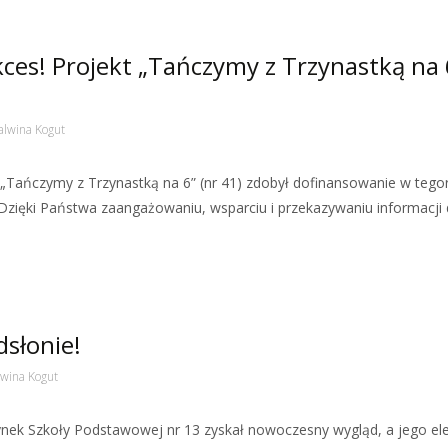
ces! Projekt „Tańczymy z Trzynastką na 
lwina Kogut
„Tańczymy z Trzynastką na 6” (nr 41) zdobył dofinansowanie w tego
Dzięki Państwa zaangażowaniu, wsparciu i przekazywaniu informacji 
dsłonie!
wina Kogut
ek Szkoły Podstawowej nr 13 zyskał nowoczesny wygląd, a jego el