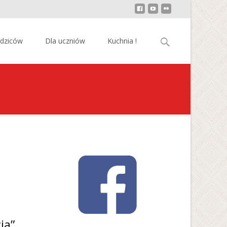
Szukaj:
odziców
Dla uczniów
Kuchnia !
ia”