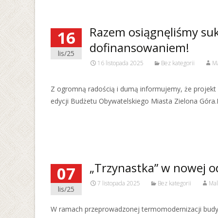
Razem osiągnęliśmy suk
16
dofinansowaniem!
lis/25
16 listopada 2025
Bez kategorii
Ma
Z ogromną radością i dumą informujemy, że projekt 
edycji Budżetu Obywatelskiego Miasta Zielona Góra.
Read More…
„Trzynastka” w nowej o
07
7 listopada 2025
Bez kategorii
Mal
lis/25
W ramach przeprowadzonej termomodernizacji budyn