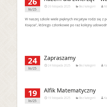
26
26 listopada 2025
Bez kategorii
Ma
lis/25
W naszej szkole wiele pięknych inicjatyw rodzi się z
Księcia”, którego członkowie po raz kolejny udowodnil
Read More…
Zapraszamy
24
24 listopada 2025
Bez kategorii
Ka
lis/25
Alfik Matematyczny
19
19 listopada 2025
Bez kategorii
Ka
lis/25