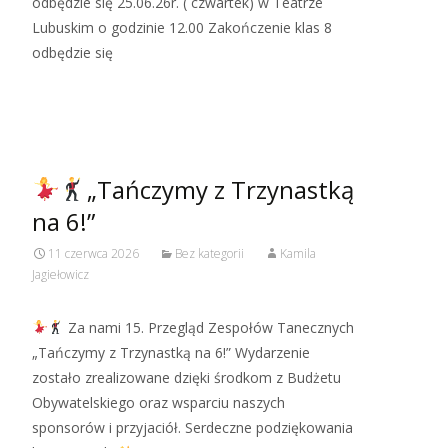
odbędzie się 25.06.26r. ( czwartek) w Teatrze
Lubuskim o godzinie 12.00 Zakończenie klas 8
odbędzie się
Read More…
„Tańczymy z Trzynastką
na 6!”
11 czerwca 2026
Bez kategorii
Kamila
Jagiełowicz
Za nami 15. Przegląd Zespołów Tanecznych
„Tańczymy z Trzynastką na 6!” Wydarzenie
zostało zrealizowane dzięki środkom z Budżetu
Obywatelskiego oraz wsparciu naszych
sponsorów i przyjaciół. Serdeczne podziękowania