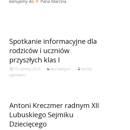
kierujemy do:
Pana Marcina
Read More…
Spotkanie informacyjne dla
rodziców i uczniów
przyszłych klas I
10 czerwca 2026
Bez kategorii
Kamila
Jagiełowicz
Antoni Kreczmer radnym XII
Lubuskiego Sejmiku
Dziecięcego