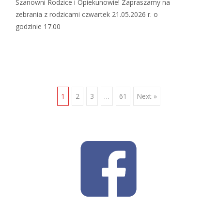
Szanowni Rodzice i Opiekunowie! Zapraszamy na
zebrania z rodzicami czwartek 21.05.2026 r. o
godzinie 17.00
Posts
1
2
3
…
61
Next »
navigation