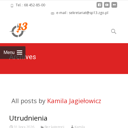
Tel. : 68 452-85-00
e-mail : sekretariat@sp13.zgo.pl
Skip
to
Szukaj:
content
Menu
Archives
All posts by
Kamila Jagiełowicz
Utrudnienia
31 lipca 2026
Bez kategorii
Kamila