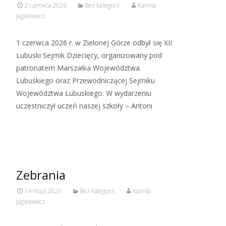
2 czerwca 2026
Bez kategorii
Kamila
Jagiełowicz
1 czerwca 2026 r. w Zielonej Górze odbył się XII
Lubuski Sejmik Dziecięcy, organizowany pod
patronatem Marszałka Województwa
Lubuskiego oraz Przewodniczącej Sejmiku
Województwa Lubuskiego. W wydarzeniu
uczestniczył uczeń naszej szkoły – Antoni
Read More…
Zebrania
14 maja 2026
Bez kategorii
Kamila
Jagiełowicz