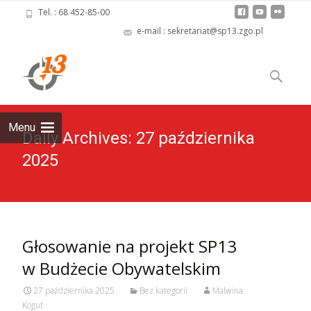
Tel. : 68 452-85-00
e-mail : sekretariat@sp13.zgo.pl
Skip
to
Szukaj:
content
Menu
Daily Archives: 27 października
2025
Głosowanie na projekt SP13
w Budżecie Obywatelskim
27 października 2025
Bez kategorii
Malwina
Kogut