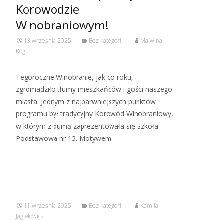
Korowodzie
Winobraniowym!
13 września 2025
Bez kategorii
Malwina
Kogut
Tegoroczne Winobranie, jak co roku,
zgromadziło tłumy mieszkańców i gości naszego
miasta. Jednym z najbarwniejszych punktów
programu był tradycyjny Korowód Winobraniowy,
w którym z dumą zaprezentowała się Szkoła
Podstawowa nr 13. Motywem
Read More…
11 września 2025
Bez kategorii
Kamila
Jagiełowicz