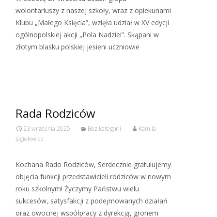
wolontariuszy z naszej szkoły, wraz z opiekunami
Klubu „Małego Księcia”, wzięła udział w XV edycji
ogólnopolskiej akcji „Pola Nadziei”. Skąpani w
złotym blasku polskiej jesieni uczniowie
Read More…
Rada Rodziców
23 września 2025
Bez kategorii
Kamila
Jagiełowicz
Kochana Rado Rodziców, Serdecznie gratulujemy
objęcia funkcji przedstawicieli rodziców w nowym
roku szkolnym! Życzymy Państwu wielu
sukcesów, satysfakcji z podejmowanych działań
oraz owocnej współpracy z dyrekcją, gronem