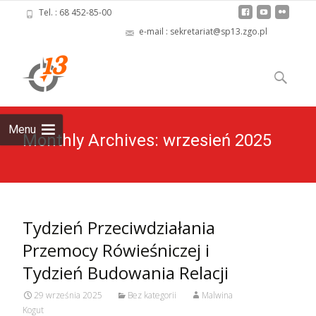
Tel. : 68 452-85-00
e-mail : sekretariat@sp13.zgo.pl
Skip
to
Szukaj:
content
Menu
Monthly Archives: wrzesień 2025
Tydzień Przeciwdziałania
Przemocy Rówieśniczej i
Tydzień Budowania Relacji
29 września 2025
Bez kategorii
Malwina
Kogut