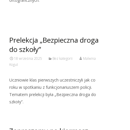
ortograficznych.
Read More…
Prelekcja „Bezpieczna droga
do szkoły”
18 września 2025
Bez kategorii
Malwina
Kogut
Uczniowie klas pierwszych uczestniczyli jak co
roku w spotkaniu z funkcjonariuszem policji.
Tematem prelekcji była „Bezpieczna droga do
szkoły”.