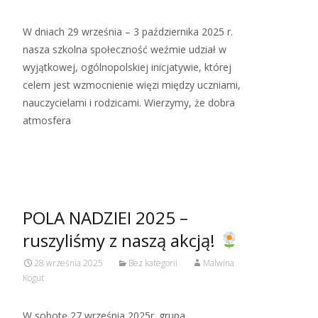
W dniach 29 września – 3 października 2025 r.
nasza szkolna społeczność weźmie udział w
wyjątkowej, ogólnopolskiej inicjatywie, której
celem jest wzmocnienie więzi między uczniami,
nauczycielami i rodzicami. Wierzymy, że dobra
atmosfera
Read More…
POLA NADZIEI 2025 –
ruszyliśmy z naszą akcją!
28 września 2025
Bez kategorii
Malwina
Kogut
W sobotę 27 września 2025r. grupa