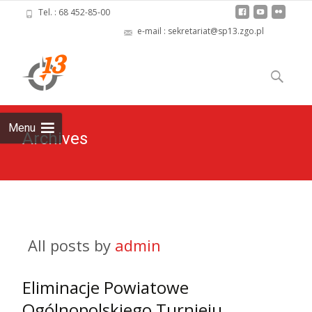
Tel. : 68 452-85-00
e-mail : sekretariat@sp13.zgo.pl
Skip
to
Szukaj:
content
Menu
Archives
All posts by
admin
Eliminacje Powiatowe
Ogólnopolskiego Turnieju