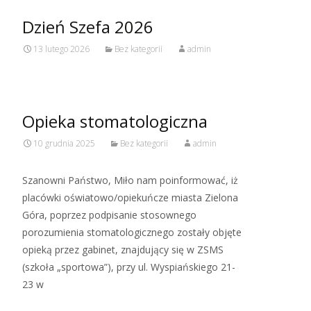
Dzień Szefa 2026
13 lutego 2026
Bez kategorii
admin
Opieka stomatologiczna
10 grudnia 2025
Bez kategorii
admin
Szanowni Państwo, Miło nam poinformować, iż
placówki oświatowo/opiekuńcze miasta Zielona
Góra, poprzez podpisanie stosownego
porozumienia stomatologicznego zostały objęte
opieką przez gabinet, znajdujący się w ZSMS
(szkoła „sportowa”), przy ul. Wyspiańskiego 21-
23 w
Read More…