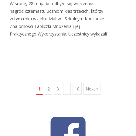
W środę, 28 maja br. odbyło się wręczenie
nagród czternastu uczniom klas trzecich, którzy
w tym roku wzięli udział w I Szkolnym Konkursie
Znajomości Tabliczki Mnożenia i jej
Praktycznego Wykorzystania. Uczestnicy wykazali
Read More…
Posts
1
2
3
…
18
Next »
navigation