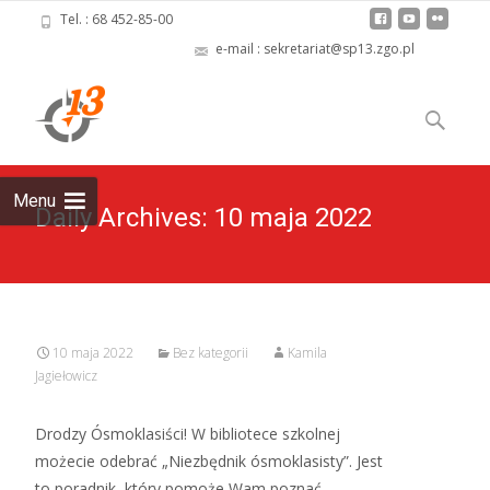
Tel. : 68 452-85-00
e-mail : sekretariat@sp13.zgo.pl
Skip
to
Szukaj:
content
Menu
Daily Archives: 10 maja 2022
10 maja 2022
Bez kategorii
Kamila
Jagiełowicz
Drodzy Ósmoklasiści! W bibliotece szkolnej
możecie odebrać „Niezbędnik ósmoklasisty”. Jest
to poradnik, który pomoże Wam poznać