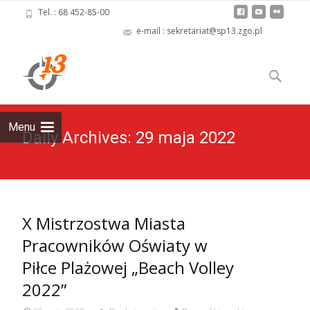
Tel. : 68 452-85-00
e-mail : sekretariat@sp13.zgo.pl
Skip
to
Szukaj:
content
Menu
Daily Archives: 29 maja 2022
X Mistrzostwa Miasta
Pracowników Oświaty w
Piłce Plażowej „Beach Volley
2022”