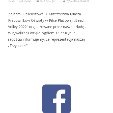
29 maja 2022
Bez kategorii
Ryszard.Lisowski
Za nami jubileuszowe, X Mistrzostwa Miasta
Pracowników Oświaty w Piłce Plażowej „Beach
Volley 2022” organizowane przez naszą szkołę .
W rywalizacji wzięło ogółem 15 drużyn. Z
radością informujemy, że reprezentacja naszej
„Trzynastki”
Read More…