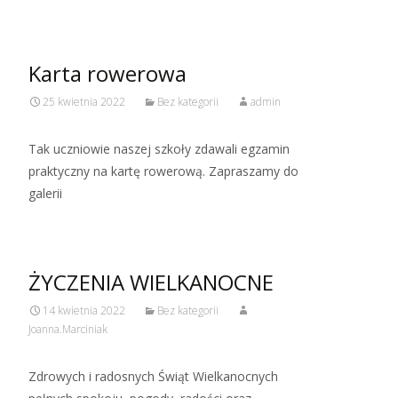
Karta rowerowa
25 kwietnia 2022
Bez kategorii
admin
Tak uczniowie naszej szkoły zdawali egzamin
praktyczny na kartę rowerową. Zapraszamy do
galerii
ŻYCZENIA WIELKANOCNE
14 kwietnia 2022
Bez kategorii
Joanna.Marciniak
Zdrowych i radosnych Świąt Wielkanocnych