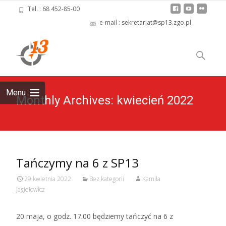
Tel. : 68 452-85-00
e-mail : sekretariat@sp13.zgo.pl
Skip
to
Szukaj:
content
Menu
Monthly Archives: kwiecień 2022
Tańczymy na 6 z SP13
29 kwietnia 2022
Bez kategorii
Kamila
Jagiełowicz
20 maja, o godz. 17.00 będziemy tańczyć na 6 z