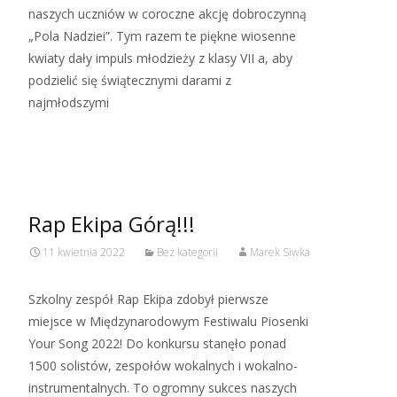
naszych uczniów w coroczne akcję dobroczynną
„Pola Nadziei”. Tym razem te piękne wiosenne
kwiaty dały impuls młodzieży z klasy VII a, aby
podzielić się świątecznymi darami z
najmłodszymi
Read More…
Rap Ekipa Górą!!!
11 kwietnia 2022
Bez kategorii
Marek Siwka
Szkolny zespół Rap Ekipa zdobył pierwsze
miejsce w Międzynarodowym Festiwalu Piosenki
Your Song 2022! Do konkursu stanęło ponad
1500 solistów, zespołów wokalnych i wokalno-
instrumentalnych. To ogromny sukces naszych