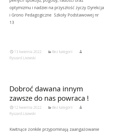
pełnych spokoju, pogody, radości oraz
optymizmu i nadziei na przyszłość życzy Dyrekcja
i Grono Pedagogiczne Szkoły Podstawowej nr
13
13 kwietnia 2022
Bez kategorii
Ryszard.Lisowski
Dobroć dawana innym
zawsze do nas powraca !
12 kwietnia 2022
Bez kategorii
Ryszard.Lisowski
Kwitnące żonkile przypominają zaangażowanie