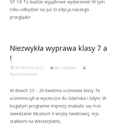
SP 13! To będzie wyjątkowe wydarzenie! W tym
roku odbędzie się już XI edycja naszego
przeglądu!
Niezwykła wyprawa klasy 7 a
!
28 kwietnia 2022
Bez kategorii
Ryszard.Lisowski
W dniach 23 – 26 kwietnia uczniowie klasy 7a
uczestniczyli w wycieczce do Gdańska i Gdyni. W
bogatym programie imprezy znalazło się m.in.
zwiedzanie Muzeum II wojny światowej, rejs
statkiem na Westerplatte,
Read More…