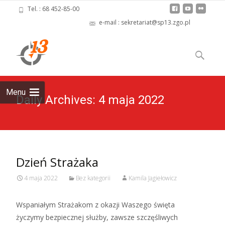
Tel. : 68 452-85-00
e-mail : sekretariat@sp13.zgo.pl
Skip
to
Szukaj:
content
Menu
Daily Archives: 4 maja 2022
Dzień Strażaka
4 maja 2022
Bez kategorii
Kamila Jagiełowicz
Wspaniałym Strażakom z okazji Waszego święta
życzymy bezpiecznej służby, zawsze szczęśliwych