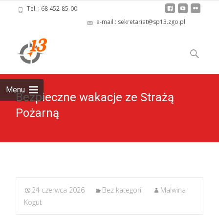
Tel. : 68 452-85-00
e-mail : sekretariat@sp13.zgo.pl
Skip
to
Szukaj:
content
Menu
Bezpieczne wakacje ze Strażą
Pożarną
24 czerwca 2026
Bez kategorii
Malwina
Kogut