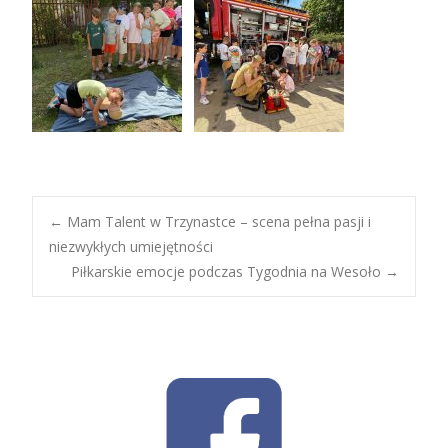
Post
←
Mam Talent w Trzynastce – scena pełna pasji i
niezwykłych umiejętności
Piłkarskie emocje podczas Tygodnia na Wesoło
→
navigation