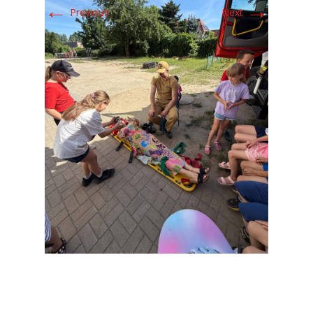
←
→
Previous
Next