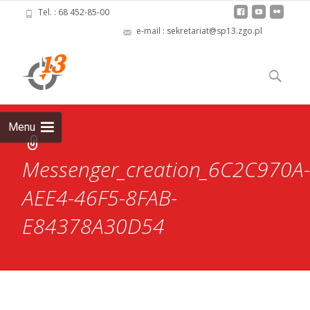
Tel. : 68 452-85-00
e-mail : sekretariat@sp13.zgo.pl
Skip
to
Szukaj:
content
Menu
Messenger_creation_6C2C970A-
AEE4-46F5-8FAB-
E84378A30D54