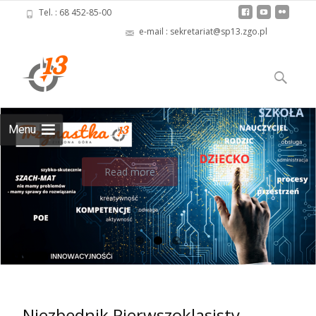
Tel. : 68 452-85-00
e-mail : sekretariat@sp13.zgo.pl
Skip
to
Szukaj:
content
Menu
.
Read more
Niezbędnik Pierwszoklasisty