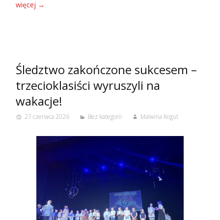
więcej
→
Śledztwo zakończone sukcesem –
trzecioklasiści wyruszyli na
wakacje!
27 czerwca 2026
Bez kategorii
Malwina Kogut