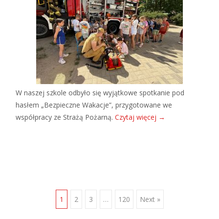
W naszej szkole odbyło się wyjątkowe spotkanie pod
hasłem „Bezpieczne Wakacje”, przygotowane we
współpracy ze Strażą Pożarną.
Czytaj więcej
→
Posts
1
2
3
…
120
Next »