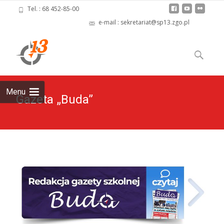
Tel. : 68 452-85-00
e-mail : sekretariat@sp13.zgo.pl
Skip
to
Szukaj:
content
Menu
Gazeta „Buda”