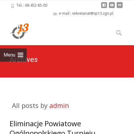
Tel. : 68 452-85-00
e-mail : sekretariat@sp13.zgo.pl
Skip
to
Szukaj:
content
Menu
Archives
All posts by
admin
Eliminacje Powiatowe
Ogólnopolskiego Turnieju