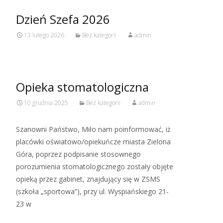
Dzień Szefa 2026
13 lutego 2026
Bez kategorii
admin
Opieka stomatologiczna
10 grudnia 2025
Bez kategorii
admin
Szanowni Państwo, Miło nam poinformować, iż
placówki oświatowo/opiekuńcze miasta Zielona
Góra, poprzez podpisanie stosownego
porozumienia stomatologicznego zostały objęte
opieką przez gabinet, znajdujący się w ZSMS
(szkoła „sportowa”), przy ul. Wyspiańskiego 21-
23 w
Read More…