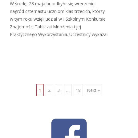
W środę, 28 maja br. odbyło się wręczenie
nagród czternastu uczniom klas trzecich, którzy
w tym roku wzięli udział w I Szkolnym Konkursie
Znajomości Tabliczki Mnożenia i jej
Praktycznego Wykorzystania. Uczestnicy wykazali
Read More…
Posts
1
2
3
…
18
Next »
navigation