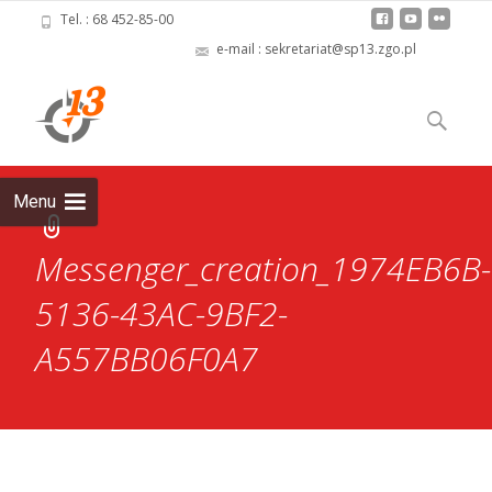
Tel. : 68 452-85-00
e-mail : sekretariat@sp13.zgo.pl
Skip
to
Szukaj:
content
Menu
Messenger_creation_1974EB6B-
5136-43AC-9BF2-
A557BB06F0A7