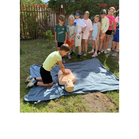
←
→
Previous
Next