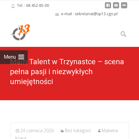
Tel. : 68 452-85-00
e-mail : sekretariat@sp13.zgo.pl
Skip
to
Szukaj:
content
Menu
Mam Talent w Trzynastce – scena
pełna pasji i niezwykłych
umiejętności
24 czerwca 2026
Bez kategorii
Malwina
Kogut