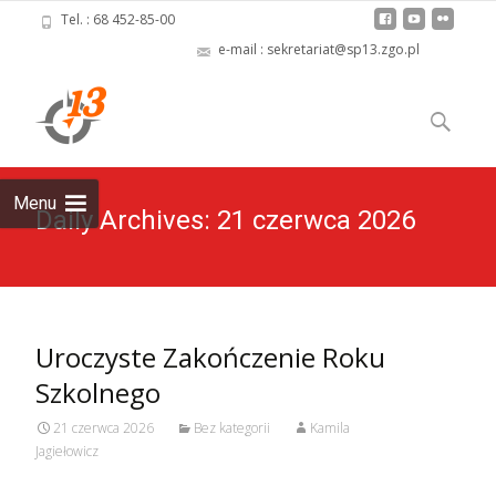
Tel. : 68 452-85-00
e-mail : sekretariat@sp13.zgo.pl
Skip
to
Szukaj:
content
Menu
Daily Archives: 21 czerwca 2026
Uroczyste Zakończenie Roku
Szkolnego
21 czerwca 2026
Bez kategorii
Kamila
Jagiełowicz