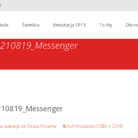
l
kole
Świetlica
Rekrutacja SP13
To My
Dla r
_210819_Messenger
210819_Messenger
e wakacje ze Strażą Pożarną
Full resolution (1080 × 2316)