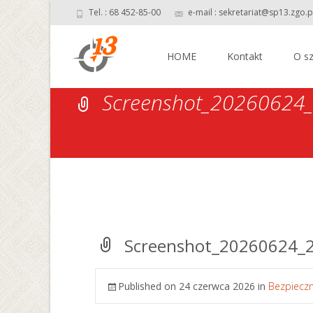
Tel. : 68 452-85-00
e-mail : sekretariat@sp13.zgo.p
Skip
to
HOME
Kontakt
O sz
content
Screenshot_20260624
Screenshot_20260624_
Published on
24 czerwca 2026
in
Bezpieczn