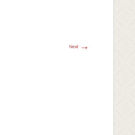
→
Next