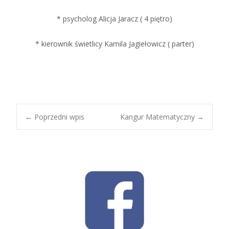
* psycholog Alicja Jaracz ( 4 piętro)
* kierownik świetlicy Kamila Jagiełowicz ( parter)
Post
←
Poprzedni wpis
Kangur Matematyczny
→
navigation