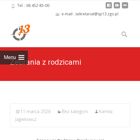
Tel. : 68 452-85-00
e-mail : sekretariat@sp13.zgo.pl
Skip
to
Szukaj:
content
Menu
Zebrania z rodzicami
11 marca 2026
Bez kategorii
Kamila
Jagiełowicz