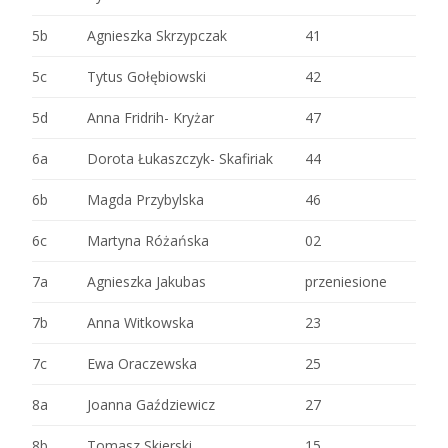
5b
Agnieszka Skrzypczak
41
5c
Tytus Gołębiowski
42
5d
Anna Fridrih- Kryżar
47
6a
Dorota Łukaszczyk- Skafiriak
44
6b
Magda Przybylska
46
6c
Martyna Różańska
02
7a
Agnieszka Jakubas
przeniesione
7b
Anna Witkowska
23
7c
Ewa Oraczewska
25
8a
Joanna Gaździewicz
27
8b
Tomasz Skierski
15