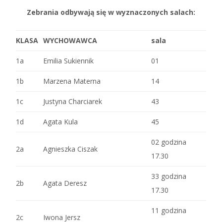
Zebrania odbywają się w wyznaczonych salach:
KLASA
WYCHOWAWCA
sala
1a
Emilia Sukiennik
01
1b
Marzena Materna
14
1c
Justyna Charciarek
43
1d
Agata Kula
45
02 godzina
2a
Agnieszka Ciszak
17.30
33 godzina
2b
Agata Deresz
17.30
11 godzina
2c
Iwona Jersz