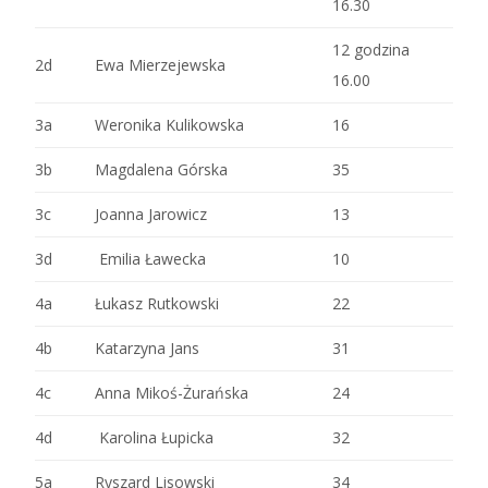
16.30
12 godzina
2d
Ewa Mierzejewska
16.00
3a
Weronika Kulikowska
16
3b
Magdalena Górska
35
3c
Joanna Jarowicz
13
3d
Emilia Ławecka
10
4a
Łukasz Rutkowski
22
4b
Katarzyna Jans
31
4c
Anna Mikoś-Żurańska
24
4d
Karolina Łupicka
32
5a
Ryszard Lisowski
34