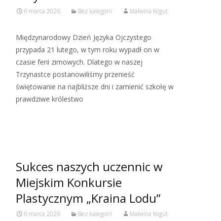
6 marca 2026
Bez kategorii
Malwina Kogut
Międzynarodowy Dzień Języka Ojczystego
przypada 21 lutego, w tym roku wypadł on w
czasie ferii zimowych. Dlatego w naszej
Trzynastce postanowiliśmy przenieść
świętowanie na najbliższe dni i zamienić szkołę w
prawdziwe królestwo
Read More…
Sukces naszych uczennic w
Miejskim Konkursie
Plastycznym „Kraina Lodu”
6 marca 2026
Bez kategorii
Malwina Kogut