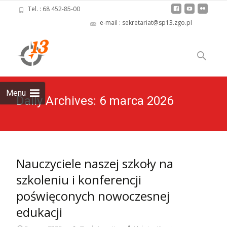
Tel. : 68 452-85-00
e-mail : sekretariat@sp13.zgo.pl
Skip
to
Szukaj:
content
Menu
Daily Archives: 6 marca 2026
Nauczyciele naszej szkoły na
szkoleniu i konferencji
poświęconych nowoczesnej
edukacji