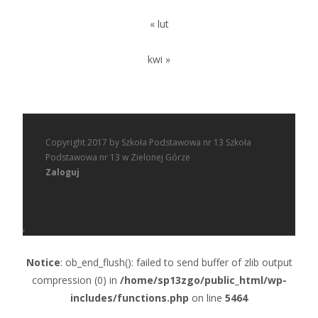
« lut
kwi »
Copyright 2017 by Szkoła Podstawowa nr 13 Szkoła
Podstawowa nr 13 w Zielonej Górze
Zaloguj
,
Notice
: ob_end_flush(): failed to send buffer of zlib output
compression (0) in
/home/sp13zgo/public_html/wp-
includes/functions.php
on line
5464