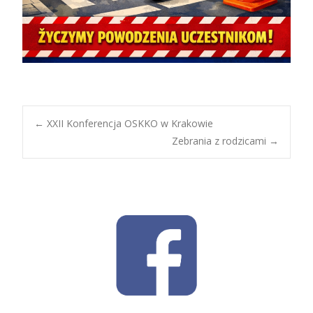
Post
←
XXII Konferencja OSKKO w Krakowie
Zebrania z rodzicami
→
navigation