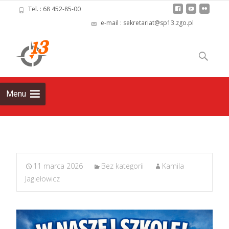
Tel. : 68 452-85-00
e-mail : sekretariat@sp13.zgo.pl
Skip
to
Szukaj:
content
Menu
11 marca 2026
Bez kategorii
Kamila
Jagiełowicz