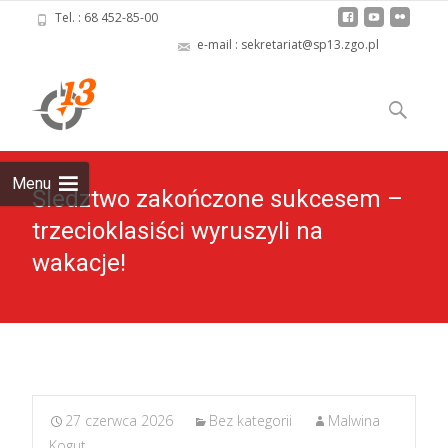
Tel. : 68 452-85-00
e-mail : sekretariat@sp13.zgo.pl
Skip
to
Szukaj:
content
Menu
Śledztwo zakończone sukcesem –
trzecioklasiści wyruszyli na
wakacje!
27 czerwca 2026
Bez kategorii
Malwina
Kogut