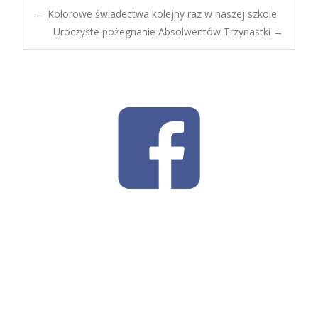
Post
←
Kolorowe świadectwa kolejny raz w naszej szkole
Uroczyste pożegnanie Absolwentów Trzynastki
→
navigation