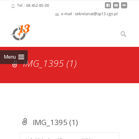
Tel. : 68 452-85-00
e-mail : sekretariat@sp13.zgo.pl
Skip
to
Szukaj:
content
Menu
IMG_1395 (1)
IMG_1395 (1)