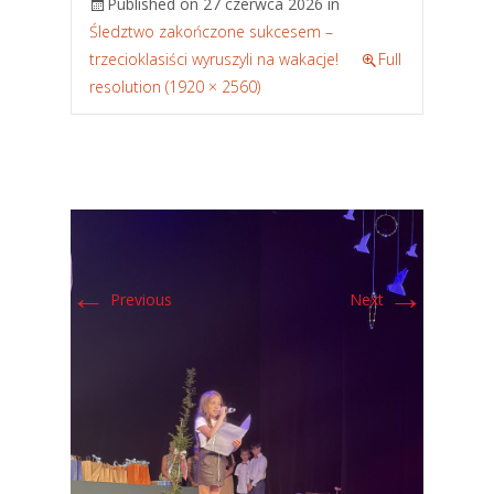
Published on
27 czerwca 2026
in
Śledztwo zakończone sukcesem –
trzecioklasiści wyruszyli na wakacje!
Full
resolution (1920 × 2560)
←
→
Previous
Next