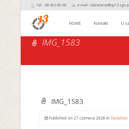
Tel. : 68 452-85-00
e-mail : sekretariat@sp13.zgo.p
Skip
to
HOME
Kontakt
O sz
content
IMG_1583
IMG_1583
Published on
27 czerwca 2026
in
Śledztwo 