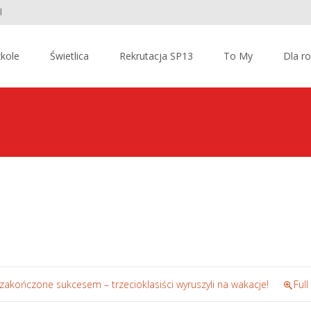
l
kole
Świetlica
Rekrutacja SP13
To My
Dla r
zakończone sukcesem – trzecioklasiści wyruszyli na wakacje!
Full