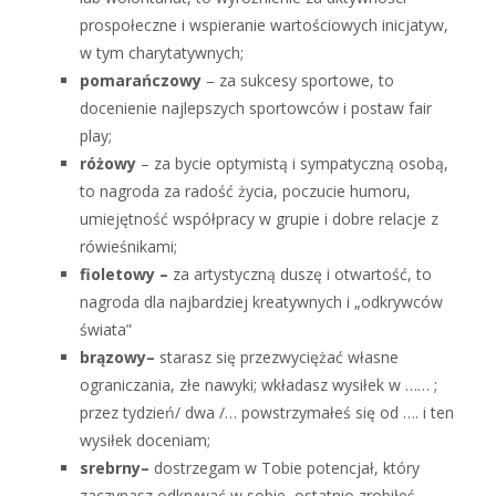
prospołeczne i wspieranie wartościowych inicjatyw,
w tym charytatywnych;
pomarańczowy
– za sukcesy sportowe, to
docenienie najlepszych sportowców i postaw fair
play;
różowy
– za bycie optymistą i sympatyczną osobą,
to nagroda za radość życia, poczucie humoru,
umiejętność współpracy w grupie i dobre relacje z
rówieśnikami;
fioletowy –
za artystyczną duszę i otwartość, to
nagroda dla najbardziej kreatywnych i „odkrywców
świata”
brązowy–
starasz się przezwyciężać własne
ograniczania, złe nawyki; wkładasz wysiłek w …… ;
przez tydzień/ dwa /… powstrzymałeś się od …. i ten
wysiłek doceniam;
srebrny–
dostrzegam w Tobie potencjał, który
zaczynasz odkrywać w sobie, ostatnio zrobiłeś