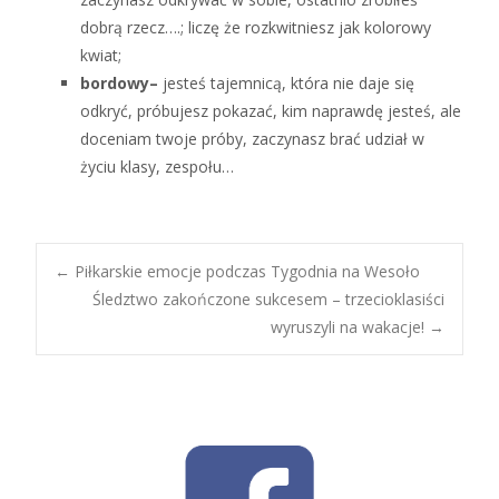
dobrą rzecz….; liczę że rozkwitniesz jak kolorowy
kwiat;
bordowy–
jesteś tajemnicą, która nie daje się
odkryć, próbujesz pokazać, kim naprawdę jesteś, ale
doceniam twoje próby, zaczynasz brać udział w
życiu klasy, zespołu…
Post
←
Piłkarskie emocje podczas Tygodnia na Wesoło
Śledztwo zakończone sukcesem – trzecioklasiści
wyruszyli na wakacje!
→
navigation