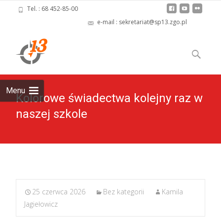
Tel. : 68 452-85-00
e-mail : sekretariat@sp13.zgo.pl
Skip
to
Szukaj:
content
Menu
Kolorowe świadectwa kolejny raz w
naszej szkole
25 czerwca 2026
Bez kategorii
Kamila
Jagiełowicz