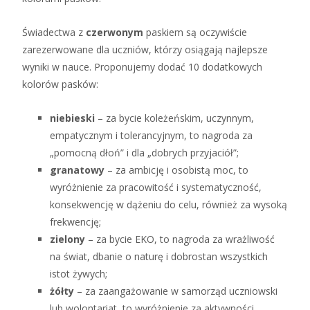
Świadectwa z
czerwonym
paskiem są oczywiście
zarezerwowane dla uczniów, którzy osiągają najlepsze
wyniki w nauce. Proponujemy dodać 10 dodatkowych
kolorów pasków:
niebieski
– za bycie koleżeńskim, uczynnym,
empatycznym i tolerancyjnym, to nagroda za
„pomocną dłoń” i dla „dobrych przyjaciół”;
granatowy
– za ambicję i osobistą moc, to
wyróżnienie za pracowitość i systematyczność,
konsekwencję w dążeniu do celu, również za wysoką
frekwencję;
zielony
– za bycie EKO, to nagroda za wrażliwość
na świat, dbanie o naturę i dobrostan wszystkich
istot żywych;
żółty
– za zaangażowanie w samorząd uczniowski
lub wolontariat, to wyróżnienie za aktywności