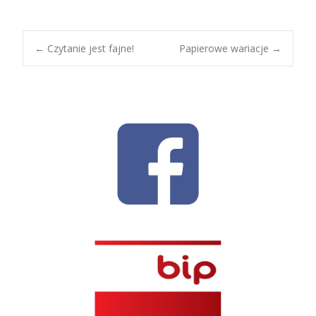
Post
←
Czytanie jest fajne!
Papierowe wariacje
→
navigation