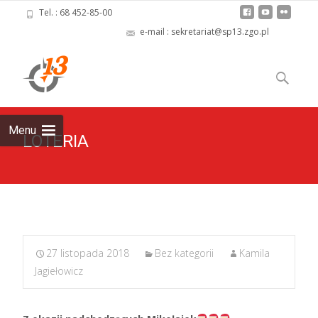
Tel. : 68 452-85-00
e-mail : sekretariat@sp13.zgo.pl
Skip
to
Szukaj:
content
Menu
LOTERIA
27 listopada 2018
Bez kategorii
Kamila
Jagiełowicz