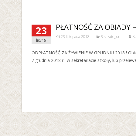
PŁATNOŚĆ ZA OBIADY 
23
23 listopada 2018
Bez kategorii
Ka
lis/18
ODPŁATNOŚĆ ZA ŻYWIENIE W GRUDNIU 2018 ! Obiad pe
7 grudnia 2018 r. w sekretariacie szkoły, lub przele
Read More…