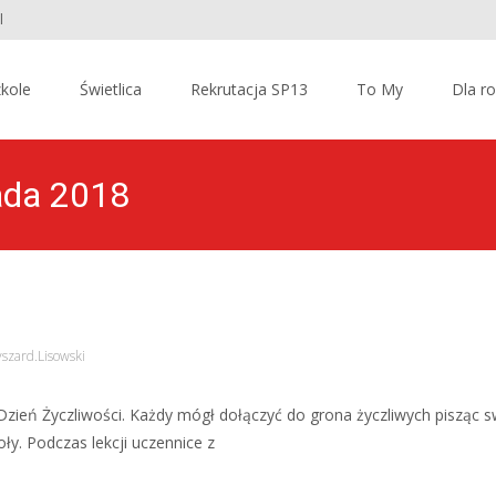
l
kole
Świetlica
Rekrutacja SP13
To My
Dla r
pada 2018
szard.Lisowski
o Dzień Życzliwości. Każdy mógł dołączyć do grona życzliwych pisząc 
ły. Podczas lekcji uczennice z