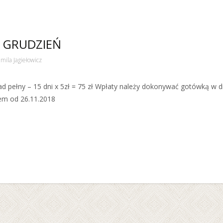
– GRUDZIEŃ
mila Jagiełowicz
łny – 15 dni x 5zł = 75 zł Wpłaty należy dokonywać gotówką w dn
wem od 26.11.2018