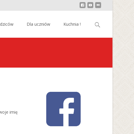
Szukaj:
odziców
Dla uczniów
Kuchnia !
swoje imię