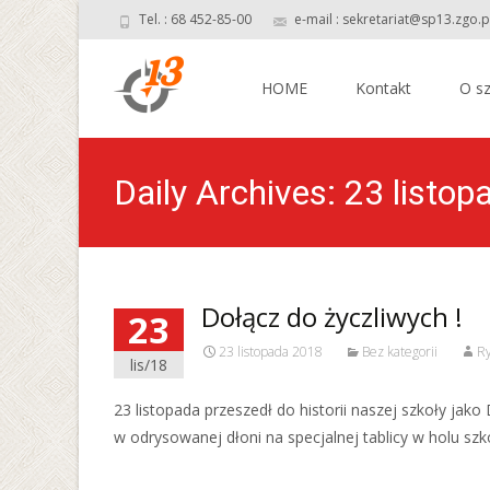
Tel. : 68 452-85-00
e-mail : sekretariat@sp13.zgo.p
Skip
to
HOME
Kontakt
O sz
content
Daily Archives: 23 listo
Dołącz do życzliwych !
23
23 listopada 2018
Bez kategorii
Ry
lis/18
23 listopada przeszedł do historii naszej szkoły jak
w odrysowanej dłoni na specjalnej tablicy w holu szko
Read More…