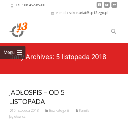
Tel. : 68 452-85-00
e-mail : sekretariat@sp13.zgo.pl
Skip
to
Szukaj:
content
Menu
Daily Archives: 5 listopada 2018
JADŁOSPIS – OD 5
LISTOPADA
5 listopada 2018
Bez kategorii
Kamila
Jagiełowicz