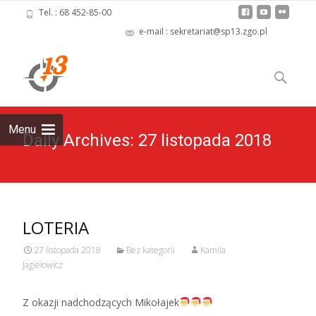
Tel. : 68 452-85-00
e-mail : sekretariat@sp13.zgo.pl
Skip
to
Szukaj:
content
Menu
Daily Archives: 27 listopada 2018
LOTERIA
27 listopada 2018
Bez kategorii
Kamila
Jagiełowicz
Z okazji nadchodzących Mikołajek