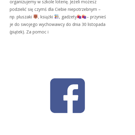
organizujemy w szkole loterię. Jeżeli możesz
podzielić się czymś dla Ciebie niepotrzebnym –
np. pluszaki
, książki
, gadżety
– przynieś
je do swojego wychowawcy do dnia 30 listopada
(piątek). Za pomoc i
Read More…