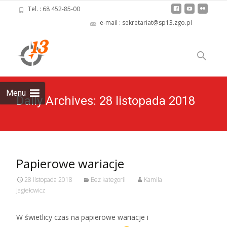
Tel. : 68 452-85-00
e-mail : sekretariat@sp13.zgo.pl
Skip
to
Szukaj:
content
Menu
Daily Archives: 28 listopada 2018
Papierowe wariacje
28 listopada 2018
Bez kategorii
Kamila
Jagiełowicz
W świetlicy czas na papierowe wariacje i