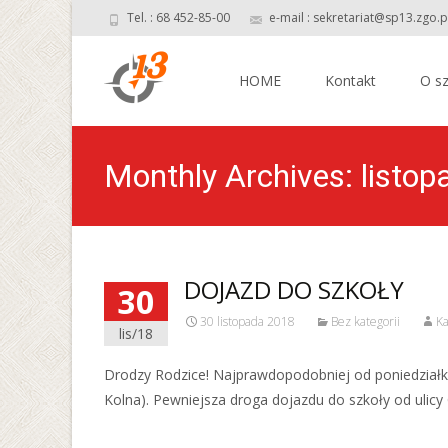
Tel. : 68 452-85-00
e-mail : sekretariat@sp13.zgo.p
Skip
to
HOME
Kontakt
O sz
content
Monthly Archives: listo
DOJAZD DO SZKOŁY
30
30 listopada 2018
Bez kategorii
Ka
lis/18
Drodzy Rodzice! Najprawdopodobniej od poniedziałku
Kolna). Pewniejsza droga dojazdu do szkoły od ulicy