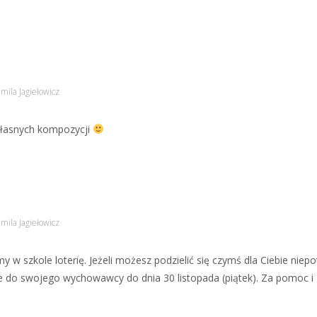
mila Jagiełowicz
 własnych kompozycji
mila Jagiełowicz
y w szkole loterię. Jeżeli możesz podzielić się czymś dla Ciebie nie
je do swojego wychowawcy do dnia 30 listopada (piątek). Za pomoc i