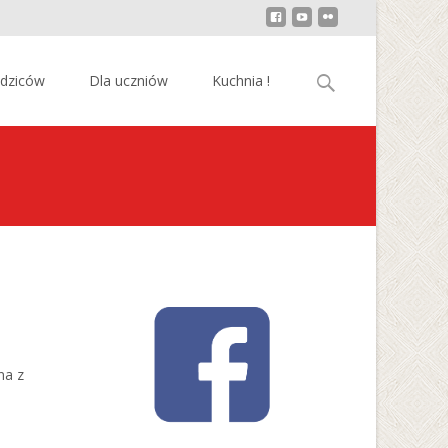
Szukaj:
odziców
Dla uczniów
Kuchnia !
na z