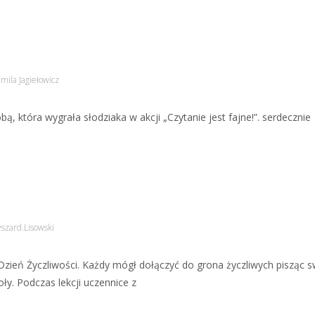
mila Jagiełowicz
bą, która wygrała słodziaka w akcji „Czytanie jest fajne!”. serdecznie
szard.Lisowski
o Dzień Życzliwości. Każdy mógł dołączyć do grona życzliwych pisząc 
ły. Podczas lekcji uczennice z