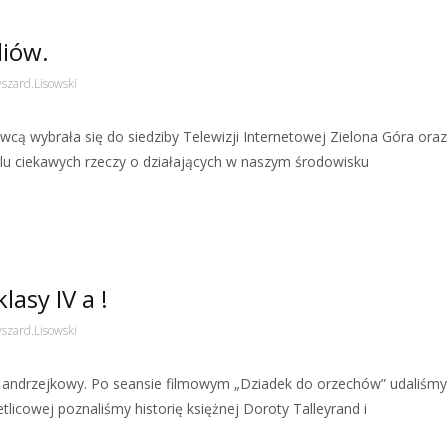
diów.
szard.Lisowski
wcą wybrała się do siedziby Telewizji Internetowej Zielona Góra oraz
elu ciekawych rzeczy o działających w naszym środowisku
asy IV a !
szard.Lisowski
ór andrzejkowy. Po seansie filmowym „Dziadek do orzechów” udaliśmy
tlicowej poznaliśmy historię księżnej Doroty Talleyrand i