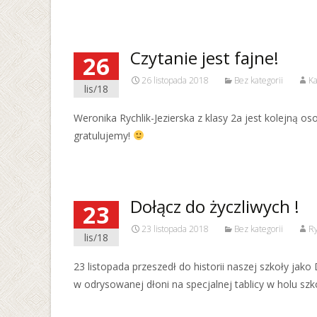
Czytanie jest fajne!
26
26 listopada 2018
Bez kategorii
Ka
lis/18
Weronika Rychlik-Jezierska z klasy 2a jest kolejną oso
gratulujemy!
Dołącz do życzliwych !
23
23 listopada 2018
Bez kategorii
Ry
lis/18
23 listopada przeszedł do historii naszej szkoły jak
w odrysowanej dłoni na specjalnej tablicy w holu szko
Read More…