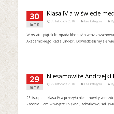
Klasa IV a w świecie me
30
30 listopada 2018
Bez kategorii
Ry
lis/18
W ostatni piątek listopada klasa IV a wraz z wychowa
Akademickiego Radia „Index”. Dowiedzieliśmy się wi
Read More…
Niesamowite Andrzejki kl
29
29 listopada 2018
Bez kategorii
Ry
lis/18
28 listopada klasa IV a przeżyła niesamowity wiecz
Zatonia. Tam w wnętrzu pięknej, zabytkowej sali świe
Read More…