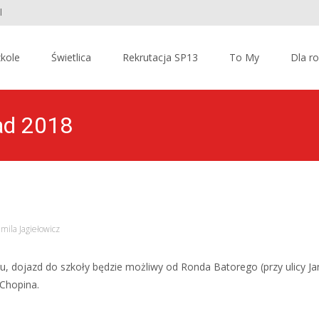
l
kole
Świetlica
Rekrutacja SP13
To My
Dla r
pad 2018
mila Jagiełowicz
, dojazd do szkoły będzie możliwy od Ronda Batorego (przy ulicy Ja
 Chopina.