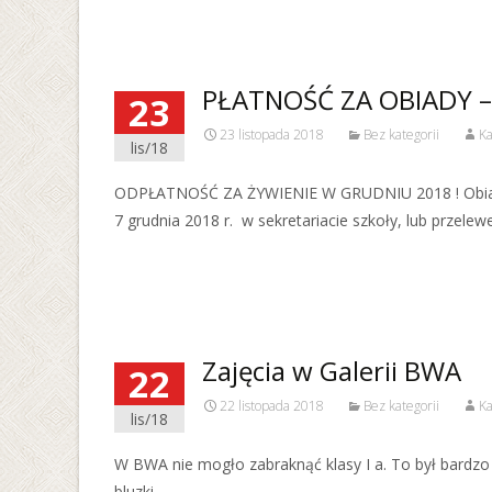
PŁATNOŚĆ ZA OBIADY 
23
23 listopada 2018
Bez kategorii
Ka
lis/18
ODPŁATNOŚĆ ZA ŻYWIENIE W GRUDNIU 2018 ! Obiad pe
7 grudnia 2018 r. w sekretariacie szkoły, lub przele
Read More…
Zajęcia w Galerii BWA
22
22 listopada 2018
Bez kategorii
Ka
lis/18
W BWA nie mogło zabraknąć klasy I a. To był bardz
bluzki