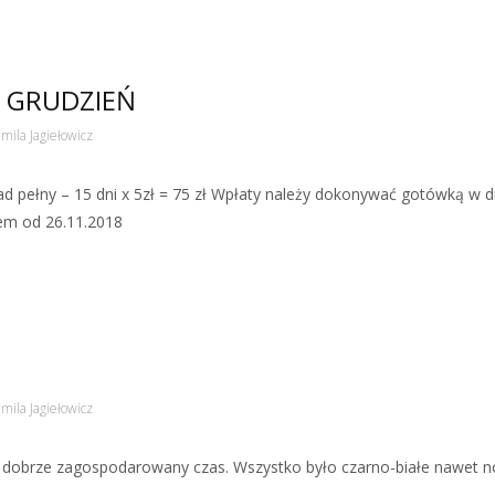
– GRUDZIEŃ
mila Jagiełowicz
łny – 15 dni x 5zł = 75 zł Wpłaty należy dokonywać gotówką w dn
wem od 26.11.2018
mila Jagiełowicz
o dobrze zagospodarowany czas. Wszystko było czarno-białe nawet no