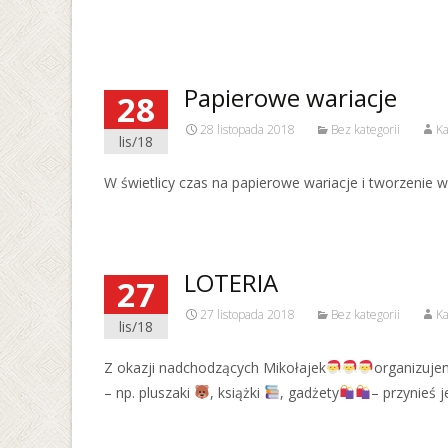
Papierowe wariacje
28
28 listopada 2018
Bez kategorii
Ka
lis/18
W świetlicy czas na papierowe wariacje i tworzenie
LOTERIA
27
27 listopada 2018
Bez kategorii
Ka
lis/18
Z okazji nadchodzących Mikołajek
organizujem
– np. pluszaki
, książki
, gadżety
– przynieś 
Read More…