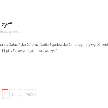
 żyć”
mila Jagiełowicz
halina Sałacińska 2a oraz Nadia Sypniewska 2a, otrzymały wyróżnieni
P 11 pt. „Zdrowym być – zdrowo żyć”.
1
2
3
Next »