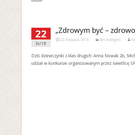
„Zdrowym być – zdrowo
22
22 listopada 2018
Bez kategorii
Ka
lis/18
Dziś dziewczynki z klas drugich: Anna Nowak 2b, Mic
udział w konkursie organizowanym przez świetlicę S
Read More…
Posts