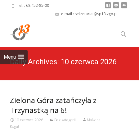
Tel. : 68 452-85-00
e-mail : sekretariat@sp13.zgo.pl
Skip
to
Szukaj:
content
Menu
Daily Archives: 10 czerwca 2026
Zielona Góra zatańczyła z
Trzynastką na 6!
10 czerwca 2026
Bez kategorii
Malwina
Kogut