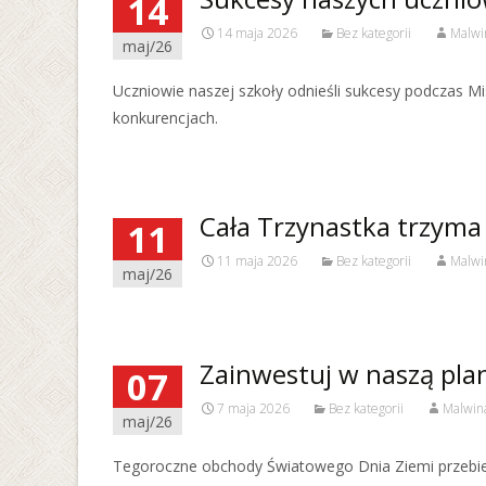
14
14 maja 2026
Bez kategorii
Malwi
maj/26
Uczniowie naszej szkoły odnieśli sukcesy podczas Mi
konkurencjach.
Cała Trzynastka trzyma 
11
11 maja 2026
Bez kategorii
Malwi
maj/26
Zainwestuj w naszą plan
07
7 maja 2026
Bez kategorii
Malwin
maj/26
Tegoroczne obchody Światowego Dnia Ziemi przebie