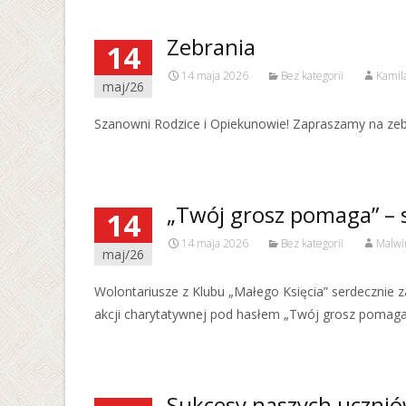
Zebrania
14
14 maja 2026
Bez kategorii
Kamila
maj/26
Szanowni Rodzice i Opiekunowie! Zapraszamy na zebra
„Twój grosz pomaga” – 
14
14 maja 2026
Bez kategorii
Malwi
maj/26
Wolontariusze z Klubu „Małego Księcia” serdecznie za
akcji charytatywnej pod hasłem „Twój grosz pomaga
Sukcesy naszych uczni