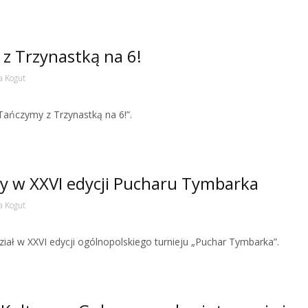
z Trzynastką na 6!
a Kogut
ańczymy z Trzynastką na 6!”.
ły w XXVI edycji Pucharu Tymbarka
a Kogut
ział w XXVI edycji ogólnopolskiego turnieju „Puchar Tymbarka”.