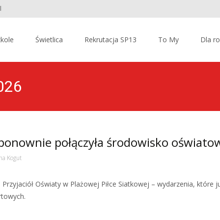
l
kole
Świetlica
Rekrutacja SP13
To My
Dla r
2026
 ponownie połączyła środowisko oświato
na Kogut
Przyjaciół Oświaty w Plażowej Piłce Siatkowej – wydarzenia, które j
ortowych.