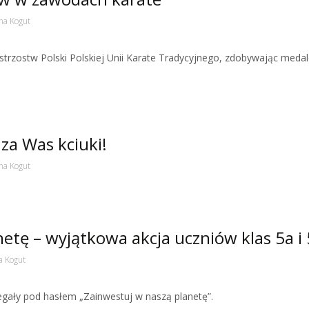
na Kogut
strzostw Polski Polskiej Unii Karate Tradycyjnego, zdobywając medal
za Was kciuki!
na Kogut
etę – wyjątkowa akcja uczniów klas 5a i
a Kogut
gały pod hasłem „Zainwestuj w naszą planetę”.