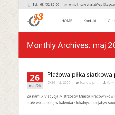
Tel. : 68 452-85-00
e-mail : sekretariat@sp13.zgo.p
Skip
to
HOME
Kontakt
O sz
content
Monthly Archives: maj 
Plażowa piłka siatkowa
26
26 maja 2026
Bez kategorii
Malwi
maj/26
Za nami XIV edycja Mistrzostw Miasta Pracowników i 
stałe wpisało się w kalendarz lokalnych inicjatyw sp