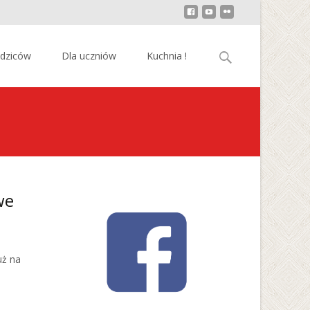
Szukaj:
odziców
Dla uczniów
Kuchnia !
we
uż na