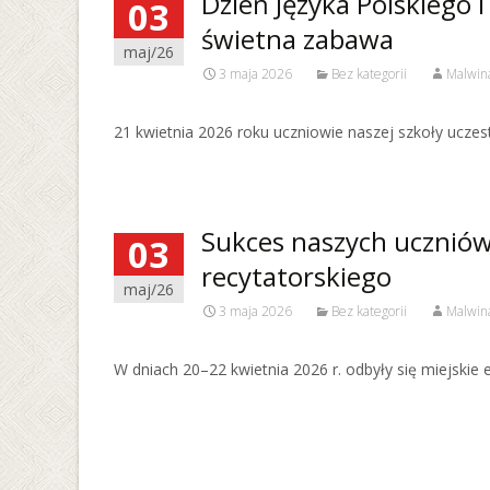
Dzień Języka Polskiego i
03
świetna zabawa
maj/26
3 maja 2026
Bez kategorii
Malwin
21 kwietnia 2026 roku uczniowie naszej szkoły uczes
Sukces naszych uczniów
03
recytatorskiego
maj/26
3 maja 2026
Bez kategorii
Malwin
W dniach 20–22 kwietnia 2026 r. odbyły się miejskie 