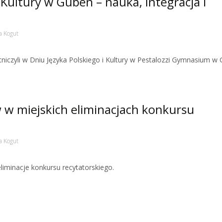
 Kultury w Guben – nauka, integracja i
a Kogut
tniczyli w Dniu Języka Polskiego i Kultury w Pestalozzi Gymnasium w
 w miejskich eliminacjach konkursu
a Kogut
eliminacje konkursu recytatorskiego.