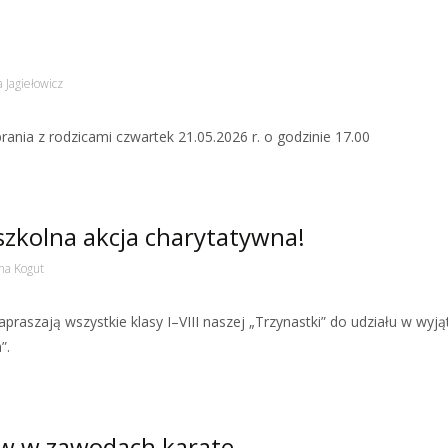
 Jagiełowicz
nia z rodzicami czwartek 21.05.2026 r. o godzinie 17.00
szkolna akcja charytatywna!
na Kogut
praszają wszystkie klasy I–VIII naszej „Trzynastki” do udziału w wyj
”.
ów w zawodach karate