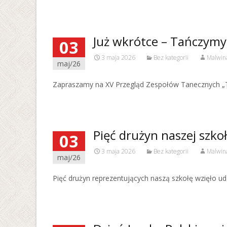
Już wkrótce – Tańczymy 
03
3 maja 2026
Bez kategorii
Malwin
maj/26
Zapraszamy na XV Przegląd Zespołów Tanecznych „T
Pięć drużyn naszej szko
03
3 maja 2026
Bez kategorii
Malwin
maj/26
Pięć drużyn reprezentujących naszą szkołę wzięło ud