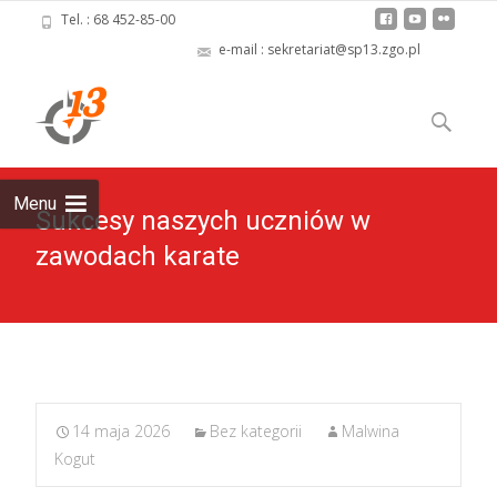
Tel. : 68 452-85-00
e-mail : sekretariat@sp13.zgo.pl
Skip
to
Szukaj:
content
Menu
Sukcesy naszych uczniów w
zawodach karate
14 maja 2026
Bez kategorii
Malwina
Kogut