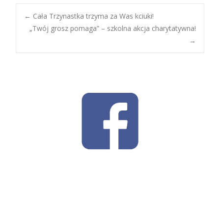
Post
←
Cała Trzynastka trzyma za Was kciuki!
„Twój grosz pomaga” – szkolna akcja charytatywna!
→
navigation