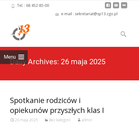
Tel. : 68 452-85-00
e-mail : sekretariat@sp13.zgo.pl
Skip
to
Szukaj:
content
Menu
Daily Archives: 26 maja 2025
Spotkanie rodziców i
opiekunów przyszłych klas I
26 maja 2025
Bez kategorii
admin