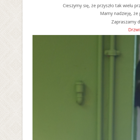
Cieszymy się, że przyszło tak wielu p
Mamy nadzieję, że
Zapraszamy do
Drzwi