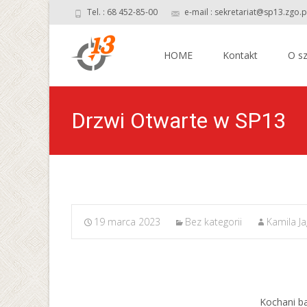
Tel. : 68 452-85-00
e-mail : sekretariat@sp13.zgo.p
Skip
to
HOME
Kontakt
O sz
content
Drzwi Otwarte w SP13
19 marca 2023
Bez kategorii
Kamila Ja
Kochani b