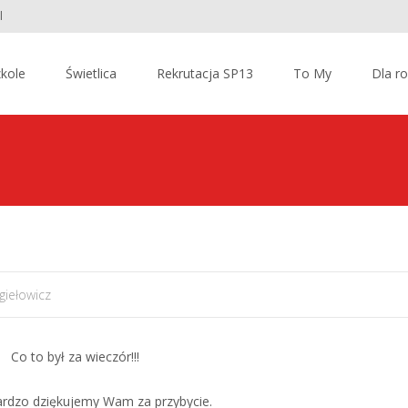
l
kole
Świetlica
Rekrutacja SP13
To My
Dla r
giełowicz
Co to był za wieczór!!!
ardzo dziękujemy Wam za przybycie.