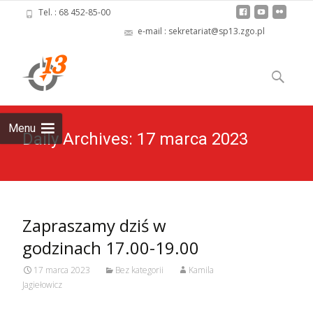
Tel. : 68 452-85-00
e-mail : sekretariat@sp13.zgo.pl
Skip
to
Szukaj:
content
Menu
Daily Archives: 17 marca 2023
Zapraszamy dziś w
godzinach 17.00-19.00
17 marca 2023
Bez kategorii
Kamila
Jagiełowicz