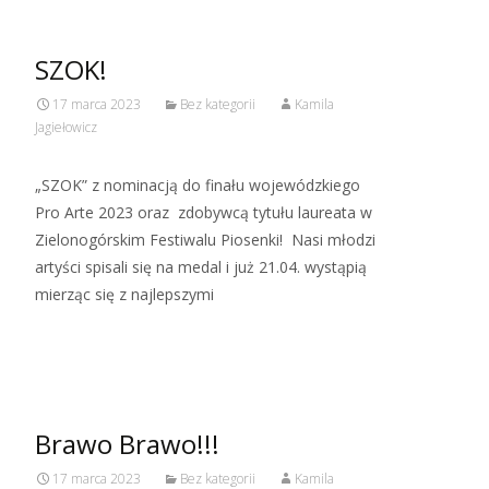
SZOK!
17 marca 2023
Bez kategorii
Kamila
Jagiełowicz
„SZOK” z nominacją do finału wojewódzkiego
Pro Arte 2023 oraz zdobywcą tytułu laureata w
Zielonogórskim Festiwalu Piosenki! Nasi młodzi
artyści spisali się na medal i już 21.04. wystąpią
mierząc się z najlepszymi
Read More…
Brawo Brawo!!!
17 marca 2023
Bez kategorii
Kamila