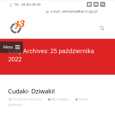
Tel. : 68 452-85-00
e-mail : sekretariat@sp13.zgo.pl
Skip
to
Szukaj:
content
Menu
Daily Archives: 25 października
2022
Cudaki- Dziwaki!
25 października 2022
Bez kategorii
Kamila
Jagiełowicz