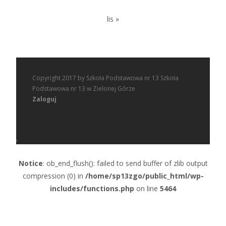
lis »
Copyright 2017 by Szkoła Podstawowa nr 13 Szkoła
Podstawowa nr 13 w Zielonej Górze
Zaloguj
,
Notice
: ob_end_flush(): failed to send buffer of zlib output
compression (0) in
/home/sp13zgo/public_html/wp-
includes/functions.php
on line
5464