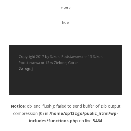
« wrz
lis »
Copyright 2017 by Szkoła Podstawowa nr 13 Szkoła
Podstawowa nr 13 w Zielonej Górze
Zaloguj
,
Notice
: ob_end_flush(): failed to send buffer of zlib output
compression (0) in
/home/sp13zgo/public_html/wp-
includes/functions.php
on line
5464