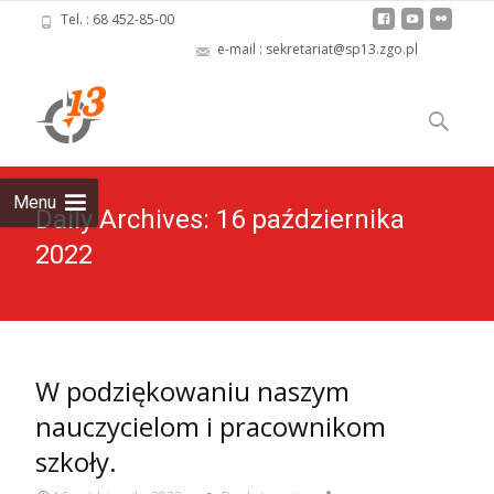
Tel. : 68 452-85-00
e-mail : sekretariat@sp13.zgo.pl
Skip
to
Szukaj:
content
Menu
Daily Archives: 16 października
2022
W podziękowaniu naszym
nauczycielom i pracownikom
szkoły.