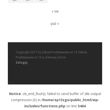
« sie
paź »
Copyright 2017 by Szkoła Podstawowa nr 13 Szkoła
Podstawowa nr 13 w Zielonej Górze
Zaloguj
,
Notice
: ob_end_flush(): failed to send buffer of zlib output
compression (0) in
/home/sp13zgo/public_html/wp-
includes/functions.php
on line
5464