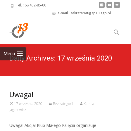
Tel. : 68 452-85-00
e-mail : sekretariat@sp13.zgo.pl
Skip
to
Szukaj:
content
Menu
Daily Archives: 17 września 2020
Uwaga!
17 września 2020
Bez kategorii
Kamila
Jagiełowicz
Uwaga! Akcja! Klub Małego Księcia organizuje