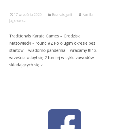
17 września 2020
Bez kategorii
Kamila
Jagiełowicz
Traditionals Karate Games – Grodzisk
Mazowiecki – round #2 Po długim okresie bez
startów – wiadomo pandemia – wracamy !!! 12
września odbył się 2 turniej w cyklu zawodów
składających się z
Read More…