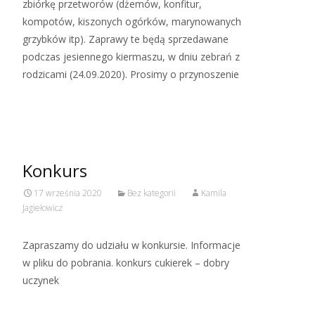
zbiórkę przetworów (dżemów, konfitur,
kompotów, kiszonych ogórków, marynowanych
grzybków itp). Zaprawy te będą sprzedawane
podczas jesiennego kiermaszu, w dniu zebrań z
rodzicami (24.09.2020). Prosimy o przynoszenie
Read More…
Konkurs
17 września 2020
Bez kategorii
Kamila
Jagiełowicz
Zapraszamy do udziału w konkursie. Informacje
w pliku do pobrania. konkurs cukierek – dobry
uczynek