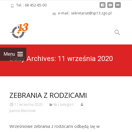
Tel. : 68 452-85-00
e-mail : sekretariat@sp13.zgo.pl
Skip
to
Szukaj:
content
Menu
Daily Archives: 11 września 2020
ZEBRANIA Z RODZICAMI
11 września 2020
Bez kategorii
Joanna.Marciniak
Wrześniowe zebrania z rodzicami odbędą się w