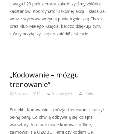
Uwaga ! 29 października zakończyliśmy zbiórkę
kasztanów. Koordynator szkolnej akcji – klasa 2a,
wraz z wychowawczynią panią Agnieszką Ciszak
oraz Klub Małego Księcia, bardzo dziękują tym,
którzy przyłączyli się do zbiórki! Jesteście
Read More…
„Kodowanie – mózgu
trenowanie”
6 listopada 2019
Bez kategorii
admin
Projekt „Kodowanie – mózgu trenowanie” ruszył
pełną parą. Co chwilę odbywają się kolejne
warsztaty. A to uczniowie kodowali offline,
zajmowali się OZOBOT-ami czy kodem QR.