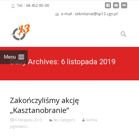
Tel. : 68 452-85-00
e-mail : sekretariat@sp13.zgo.pl
Skip
to
Szukaj:
content
Menu
Daily Archives: 6 listopada 2019
Zakończyliśmy akcję
„Kasztanobranie”
6 listopada 2019
Bez kategorii
Kamila
Jagiełowicz