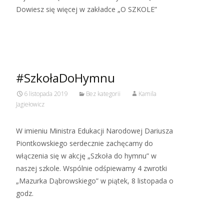
Dowiesz się więcej w zakładce „O SZKOLE”
Read More…
#SzkołaDoHymnu
6 listopada 2019
Bez kategorii
Kamila
Jagiełowicz
W imieniu Ministra Edukacji Narodowej Dariusza
Piontkowskiego serdecznie zachęcamy do
włączenia się w akcję „Szkoła do hymnu” w
naszej szkole. Wspólnie odśpiewamy 4 zwrotki
„Mazurka Dąbrowskiego” w piątek, 8 listopada o
godz.
Read More…